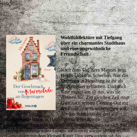
Wohlfühllektüre mit Tiefgang
über ein charmantes Stadthaus
und eine ungewöhnliche
Freundschaft
Nach dem Tod ihres Mannes liegt
Heidis Leben in Scherben. Nur das
Stadthaus in Flensburg ist ihr als
Rückzugsort geblieben. Und auch
Nele trauert um all das, was sie
verloren hat. Zur gleichen Zeit ringt
Uwe nach seinem Coming-Out mit
der Frage, wie es weitergehen soll.
Als das Schicksal die drei auf
wundersame Weise in Heidis gemütlicher Küche
zusammenbringt, reift in ihnen der Beschluss, dass sie sich den
Herausforderungen des Lebens nicht mehr alleine stellen wollen.
Gemeinsam mit dem kleinen Kater Tiny verwandeln sie das