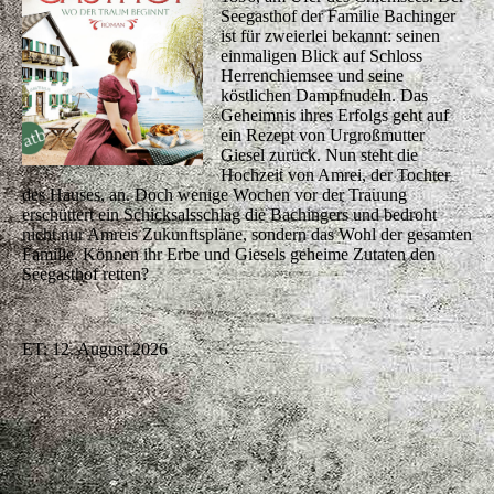
Seegasthof der Familie Bachinger
ist für zweierlei bekannt: seinen
einmaligen Blick auf Schloss
Herrenchiemsee und seine
köstlichen Dampfnudeln. Das
Geheimnis ihres Erfolgs geht auf
ein Rezept von Urgroßmutter
Giesel zurück. Nun steht die
Hochzeit von Amrei, der Tochter
des Hauses, an. Doch wenige Wochen vor der Trauung
erschüttert ein Schicksalsschlag die Bachingers und bedroht
nicht nur Amreis Zukunftspläne, sondern das Wohl der gesamten
Familie. Können ihr Erbe und Giesels geheime Zutaten den
Seegasthof retten?
ET: 12. August 2026