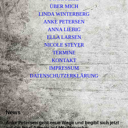
ÜBER MICH
LINDA WINTERBERG
ANKE PETERSEN
ANNA LIEBIG
ELLA LARSEN
NICOLE STEYER
TERMINE
KONTAKT
IMPRESSUM
DATENSCHUTZERKLÄRUNG
News
Anke Petersen geht neue Wege und begibt sich jetzt
auf der Insel Amrum auf Mördersuche