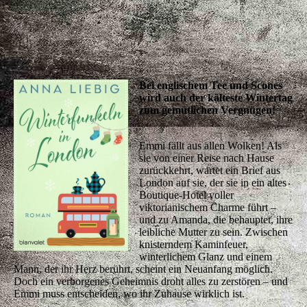
Bei englischem Tee und Scones
wird auch der kälteste Wintertag
zum gemütlichen Vergnügen!
Emmi fällt aus allen Wolken! Als
sie von einer Reise nach Hause
zurückkehrt, wartet ein Brief aus
London auf sie, der sie in ein altes
Boutique-Hotel voller
viktorianischem Charme führt –
und zu Amanda, die behauptet, ihre
leibliche Mutter zu sein. Zwischen
knisterndem Kaminfeuer,
winterlichem Glanz und einem
Mann, der ihr Herz berührt, scheint ein Neuanfang möglich.
Doch ein verborgenes Geheimnis droht alles zu zerstören – und
Emmi muss entscheiden, wo ihr Zuhause wirklich ist.