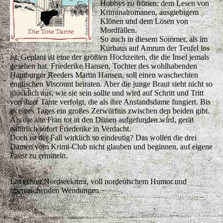
Hobbys zu frönen: dem Lesen von
Kriminalromanen, ausgiebigem
Klönen und dem Lösen von
Mordfällen.
So auch in diesem Sommer, als im
Kurhaus auf Amrum der Teufel los
ist. Geplant ist eine der größten Hochzeiten, die die Insel jemals
gesehen hat. Friederike Hansen, Tochter des wohlhabenden
Hamburger Reeders Martin Hansen, soll einen waschechten
englischen Viscount heiraten. Aber die junge Braut sieht nicht so
glücklich aus, wie sie sein sollte und wird auf Schritt und Tritt
von ihrer Tante verfolgt, die als ihre Anstandsdame fungiert. Bis
es eines Tages ein großes Zerwürfnis zwischen den beiden gibt.
Als die alte Frau tot in den Dünen aufgefunden wird, gerät
natürlich sofort Friederike in Verdacht.
Doch ist der Fall wirklich so eindeutig? Das wollen die drei
Damen vom Krimi-Club nicht glauben und beginnen, auf eigene
Faust zu ermitteln.
Ein echter Nordseekrimi, voll nordeutschem Humor und
überraschenden Wendungen