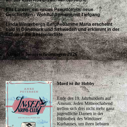
Ella Larsen, ein neues Pseudonym, neue
Geschichten - Wohlfühlromane mit Tiefgang
Linda Winterbergs Berghebamme Maria erscheint
bald in Dänemark und Schweden und erklimmt in der
Schweiz die Bestsellerliste
Aktuelle Neuerscheinungen 2026
Mord ist ihr Hobby
Ende des 19. Jahrhunderts auf
Amrum. Jeden Mittwochabend
treffen sich drei nicht mehr ganz
jugendliche Damen in der
Bibliothek des Wittdüner
Kurhauses, um ihren liebsten